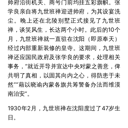
帅府沿街机关、商号门前均挂五彩旗帜。张
学良亲自将九世班禅迎进帅府，为其设宴洗
尘。晚上还在北陵别墅正式接见了九世班
禅，谈笑风生，长达两个小时。此后的10个
月，九世班禅就一直驻在沈阳（即原奉天）
经过内部重新装修的皇寺。这期间，九世班
禅还应国民政府及张学良的要求，处理相关
事务，“就近开导并宣达中央对蒙之善意，俾
共明了真相，以固其向内之心，得防患于未
然”“藉以晓谕内蒙各旗共筹警备办法而维漠
南治安”。
1930年2月，九世班禅在沈阳度过了47岁生
日。