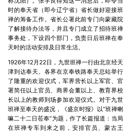
称沈阳）。张学良得知这一消息后，即令当
时的奉天省（即今辽宁省）省长做好迎接班
禅的筹备工作。省长公署此前专门向蒙藏院
了解接待办法等，并且专门成立了招待班禅
事务处，下设四个部门，负责日后班禅在奉
天时的活动安排及日常生活。
1926年12月22日，九世班禅一行由北京经天
津到达奉天。各界在京奉铁路奉天总站举行
了隆重的欢迎仪式，军界营长以上军官、官
署简任以上官员、商界会董以上、教育界校
长以上的教师到场参加欢迎仪式。对于九世
班禅至奉天的盛况，《盛京时报》以“班禅喇
嘛二十二日莅奉”为题，作了长篇报道：当局
在班禅专车到来之前，安排官员、蒙古王