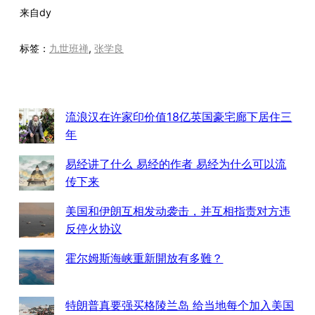
来自
dy
标签：
九世班禅
, 
张学良
流浪汉在许家印价值18亿英国豪宅廊下居住三
年
易经讲了什么 易经的作者 易经为什么可以流
传下来
美国和伊朗互相发动袭击，并互相指责对方违
反停火协议
霍尔姆斯海峡重新開放有多難？
特朗普真要强买格陵兰岛 给当地每个加入美国