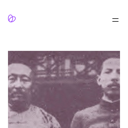
跳
至
内
容