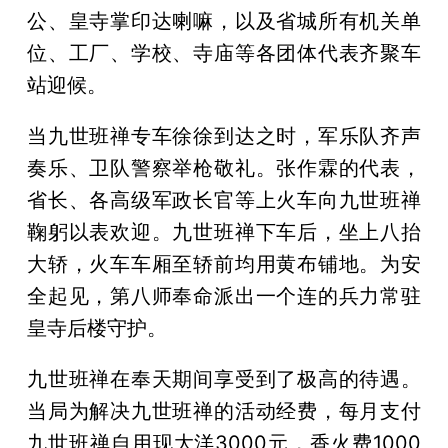
公、皇寺掌印达喇嘛，以及省城所有机关单
位、工厂、学校、寺庙等各团体代表齐聚车
站迎候。
当九世班禅专车徐徐到达之时，军乐队齐声
奏乐、卫队警察举枪敬礼。张作霖的代表，
省长、各高级军政长官等上火车向九世班禅
鞠躬以表欢迎。九世班禅下车后，坐上八抬
大轿，火车车厢至轿前均用黄布铺地。为安
全起见，第八师奉命派出一个连的兵力常驻
皇寺后楼守护。
九世班禅在奉天期间享受到了极高的待遇。
当局为解决九世班禅的活动经费，每月支付
九世班禅自用现大洋3000元，香火费1000