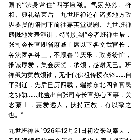
赠的“法身常住”四字匾额。气氛热烈、祥
和。典礼结束后，九世班禅还在诸多地方政
界要员的陪同下前往嘉英堂观剧。九世班禅
感慨地发表演讲，特别提到“今者班禅生辰，
张司令长官即省府臧主席以下各文武官长，
各法团各绅士，不顾春节庆乐，政务纷忙，
推诚厚爱，集会庆贺，承领，感谢无已。班
禅虽为黄教领袖，无非代佛祖传授衣钵……自
平到辽，先后已历四载，端赖东北四省官民
之协助……此盖出自张司令长官热心国事，关
念藏土，惠爱远人，扶持正教，有以致之
也。”
九世班禅从1926年12月21日初次来到奉天，