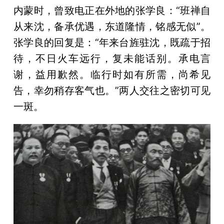
内蒙时，曾致电正在外地的张学良：“班禅自
从来沈，备承优遇，东道隆情，铭感无似”。
张学良的回复是：“年来台旌驻沈，既疏于招
待，不日火车远行，复未能话别。承电言
谢，益用歉然。临行时如有所需，尚希见
告，幸勿稍存客气也。”两人交往之密切可见
一斑。