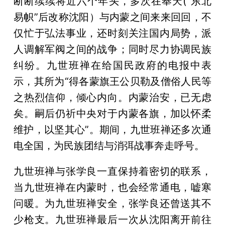
断断续续将近六个年头，多次在奉天(“东北
易帜”后改称沈阳）与内蒙之间来来回回，不
仅忙于弘法事业，还时刻关注国内局势，派
人调解军阀之间的战争；同时尽力协调民族
纠纷。九世班禅在给国民政府的电报中表
示，其所为“得各蒙旗王公贝勒及僧俗人民等
之热烈信仰，倾心内向。内蒙治安，已无虑
矣。嗣后仍祈中央对于内蒙各旗，加以怀柔
维护，以坚其心”。期间，九世班禅还多次通
电全国，为民族团结与消弭战事奔走呼号。
九世班禅与张学良一直保持着密切的联系，
当九世班禅在内蒙时，也会经常通电，嘘寒
问暖。为九世班禅安全，张学良还曾送其不
少枪支。九世班禅最后一次从沈阳离开前往