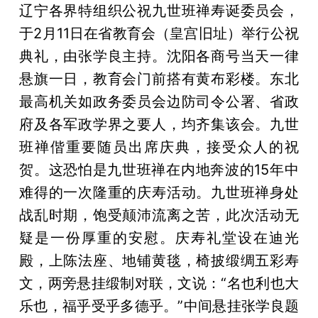
辽宁各界特组织公祝九世班禅寿诞委员会，
于2月11日在省教育会（皇宫旧址）举行公祝
典礼，由张学良主持。沈阳各商号当天一律
悬旗一日，教育会门前搭有黄布彩楼。东北
最高机关如政务委员会边防司令公署、省政
府及各军政学界之要人，均齐集该会。九世
班禅偕重要随员出席庆典，接受众人的祝
贺。这恐怕是九世班禅在内地奔波的15年中
难得的一次隆重的庆寿活动。九世班禅身处
战乱时期，饱受颠沛流离之苦，此次活动无
疑是一份厚重的安慰。庆寿礼堂设在迪光
殿，上陈法座、地铺黄毯，椅披缎绸五彩寿
文，两旁悬挂缎制对联，文说：“名也利也大
乐也，福乎受乎多德乎。”中间悬挂张学良题