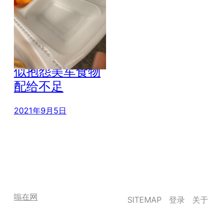
阿富汗难民晒在
美军基地伙食 疑
似抱怨美军食物
配给不足
2021年9月5日
嗡在网
SITEMAP
登录
关于