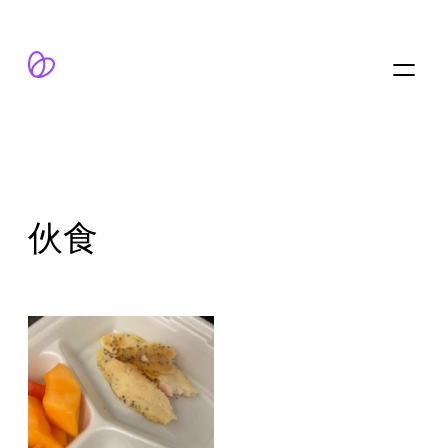
跳
至
内
容
伙食