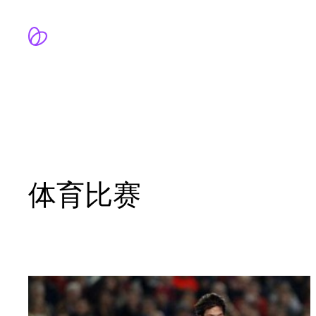
跳
至
内
容
体育比赛