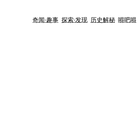
奇闻·趣事
探索·发现
历史解秘
嘚吧嘚