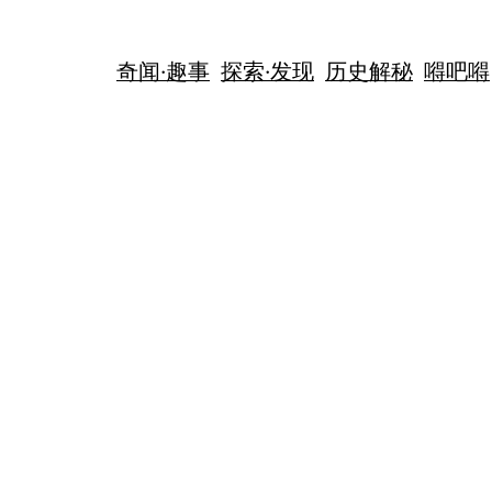
奇闻·趣事
探索·发现
历史解秘
嘚吧嘚