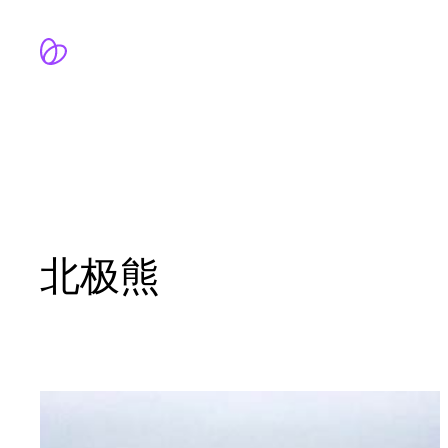
跳
至
内
容
北极熊