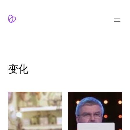
跳
至
内
容
变化