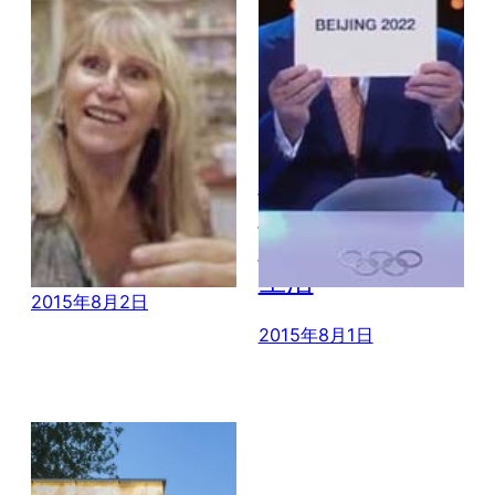
男把留了14年胡
2022冬奥会落户
子剃掉 老妈都没
北京张家口 四大
认出他
变化将影响你的
生活
2015年8月2日
2015年8月1日