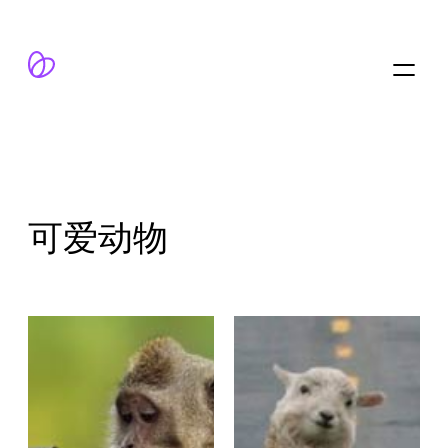
跳
至
内
容
可爱动物