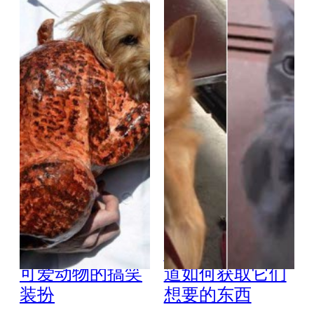
杀了我把！15个
27可爱的动物 知
可爱动物的搞笑
道如何获取它们
装扮
想要的东西