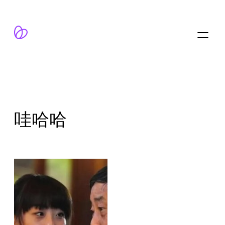
跳
至
内
容
哇哈哈