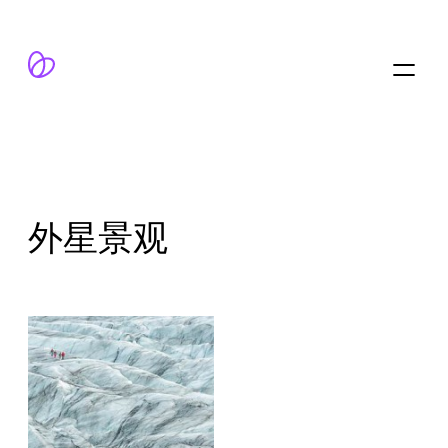
跳
至
内
容
外星景观