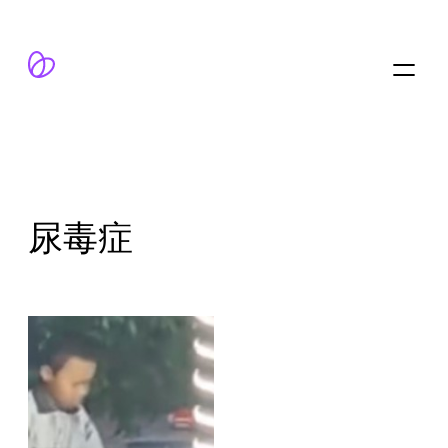
跳
至
内
容
尿毒症