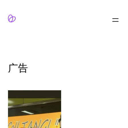
跳
至
内
容
广告