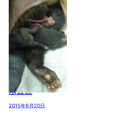
负鼠妈妈被撞身
亡 它的孩子在袋
子里还不知道母
亲去世
2015年6月20日