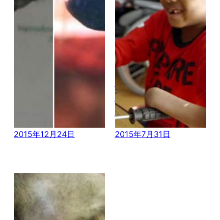
奄奄一息的斗鱼
8岁小男孩的双
被带回家 用两个
手颠覆了人类医
月时间创造奇迹
学的历史
2015年12月24日
2015年7月31日