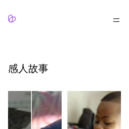
跳
至
内
容
感人故事