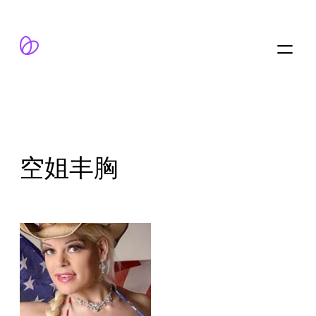
跳
至
内
容
空姐丰胸