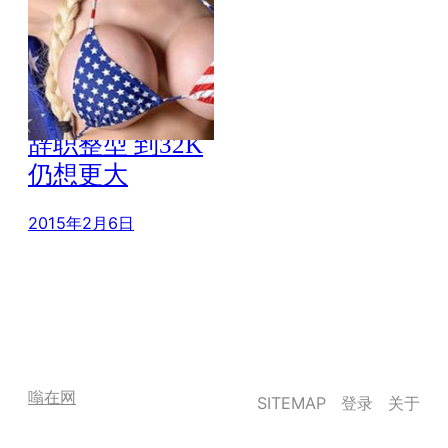
还想更大：空姐
嫌胸部不够丰满
辞职整型 到32K
仍想更大
2015年2月6日
嗡在网
SITEMAP
登录
关于