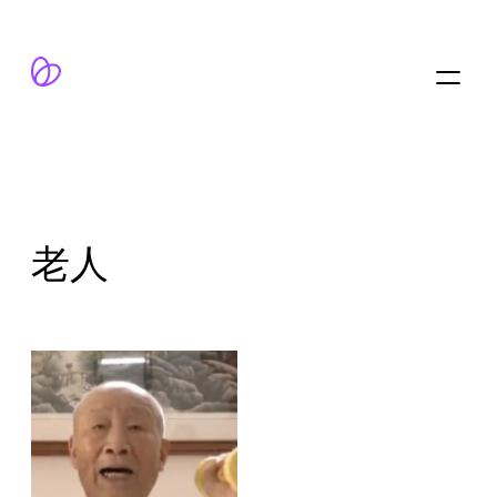
跳
至
内
容
老人