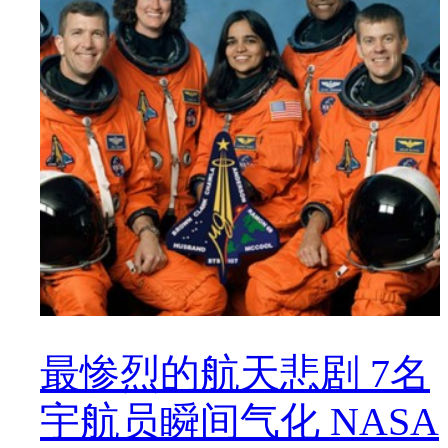
最惨烈的航天悲剧 7名
宇航员瞬间气化 NASA