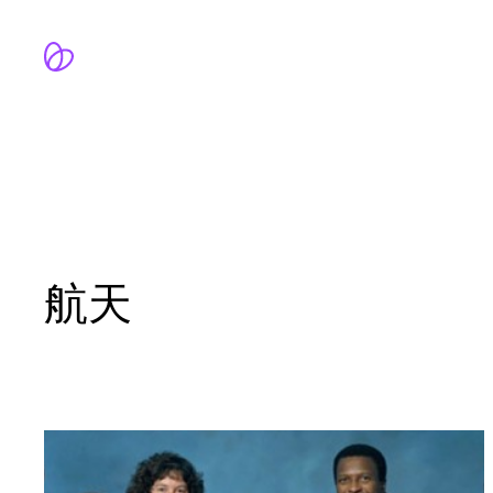
跳
至
内
容
航天