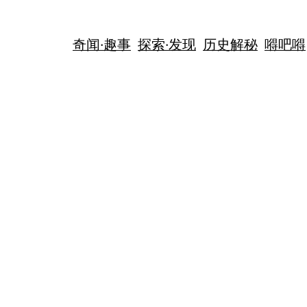
奇闻·趣事
探索·发现
历史解秘
嘚吧嘚