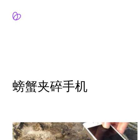
跳
至
内
容
螃蟹夹碎手机