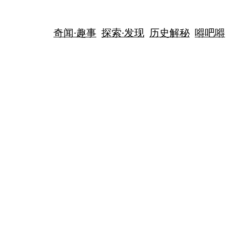
奇闻·趣事
探索·发现
历史解秘
嘚吧嘚