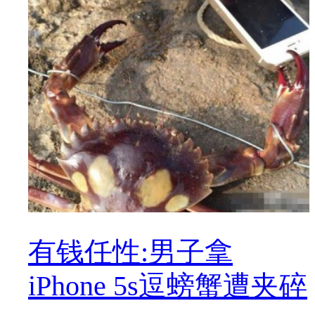
有钱任性:男子拿
iPhone 5s逗螃蟹遭夹碎