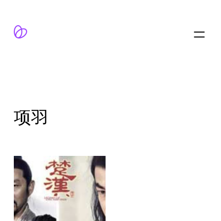
跳
至
内
容
项羽