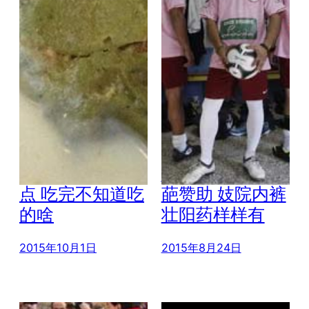
奇葩飞机餐大盘
世界足坛各种奇
点 吃完不知道吃
葩赞助 妓院内裤
的啥
壮阳药样样有
2015年10月1日
2015年8月24日