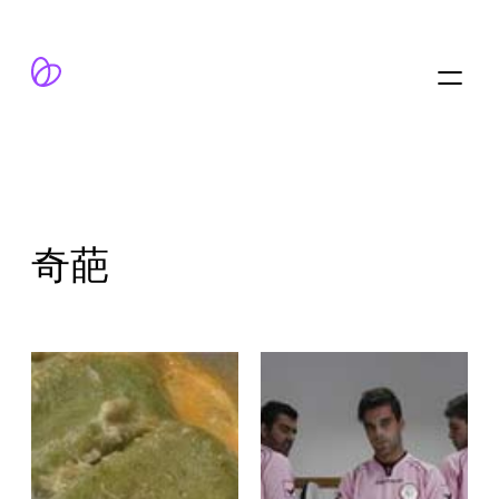
跳
至
内
容
奇葩