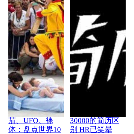
绿帽子、砸番
月薪3000与月薪
茄、UFO、裸
30000的简历区
体：盘点世界10
别 HR已笑晕