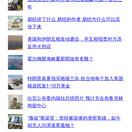
年
易经讲了什么 易经的作者 易经为什么可以流
传下来
美国和伊朗互相发动袭击，并互相指责对方违
反停火协议
霍尔姆斯海峡重新開放有多難？
特朗普真要强买格陵兰岛 给当地每个加入美国
籍居民发1-10万美金
白宫公布委内瑞拉总统照片 预计关在布鲁克林
拘留中心
“叛徒”斯诺登：曾经被追捧的泄密英雄，如今
却无人问津落寞孤独？