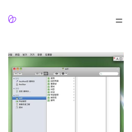
跳
至
内
容