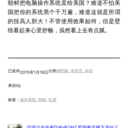
朝鲜把电脑操作系统卖给美国？难道不怕美
国把你的系统黑个千万遍，难道这就是所谓
的技高人胆大！不管使用效果如何，但是壁
纸看起来心里舒畅，虽然看上去有点腻。
已发布
分类
嘚吧嘚
, 
有意思
, 
科技
2015年1月18日
来自
dy
标签：
操作系统
, 
朝鲜
, 
红星
流浪汉在许家印价值18亿英国豪宅廊下居住三