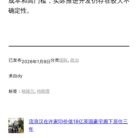
成本和高门槛，实际推进开发仍存在较大不
确定性。
已发布
分类
国际
, 
政治
2026年1月9日
来自
dy
标签：
格陵兰
, 
特朗普
流浪汉在许家印价值18亿英国豪宅廊下居住三
年