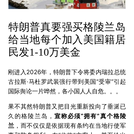
特朗普真要强买格陵兰岛
给当地每个加入美国籍居
民发1-10万美金
刚进入2026年，特朗普下令将委内瑞拉总统
古拉斯·马杜罗武装强行带到美国“受审”引起
国际舆论一片哗然，各小国人人自危。。。
果不其然特朗普又把目光重新投向了垂涎已
久的格陵兰岛，
宣称必须“拥有”真个格陵
兰
，而不仅仅是依据现有条约在当地行使军