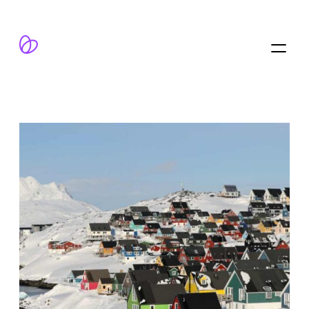
跳
至
内
容