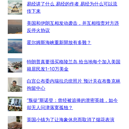
易经讲了什么 易经的作者 易经为什么可以流
传下来
美国和伊朗互相发动袭击，并互相指责对方违
反停火协议
霍尔姆斯海峡重新開放有多難？
特朗普真要强买格陵兰岛 给当地每个加入美国
籍居民发1-10万美金
白宫公布委内瑞拉总统照片 预计关在布鲁克林
拘留中心
“叛徒”斯诺登：曾经被追捧的泄密英雄，如今
却无人问津落寞孤独？
英国小镇为了让海象休息而取消了烟花表演