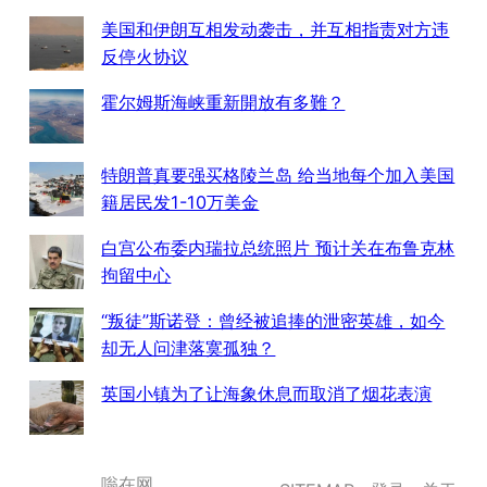
美国和伊朗互相发动袭击，并互相指责对方违
反停火协议
霍尔姆斯海峡重新開放有多難？
特朗普真要强买格陵兰岛 给当地每个加入美国
籍居民发1-10万美金
白宫公布委内瑞拉总统照片 预计关在布鲁克林
拘留中心
“叛徒”斯诺登：曾经被追捧的泄密英雄，如今
却无人问津落寞孤独？
英国小镇为了让海象休息而取消了烟花表演
嗡在网