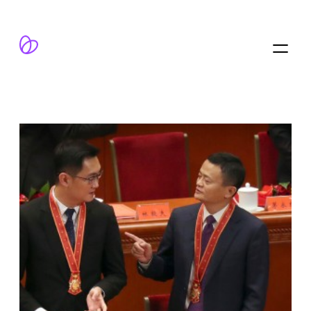
跳
至
内
容