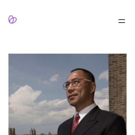
跳
至
内
容