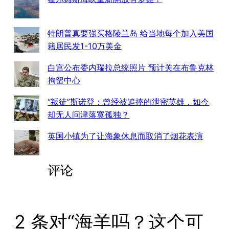
特朗普真要强买格陵兰岛 给当地每个加入美国
籍居民发1-10万美金
白宫公布委内瑞拉总统照片 预计关在布鲁克林
拘留中心
“叛徒”斯诺登：曾经被追捧的泄密英雄，如今
却无人问津落寞孤独？
英国小镇为了让海象休息而取消了烟花表演
评论
2 条对“海羊吗？这个可