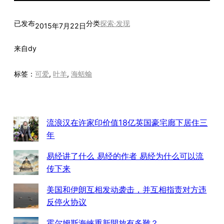
已发布
分类
探索·发现
2015年7月22日
来自
dy
标签：
可爱
, 
叶羊
, 
海蛞蝓
流浪汉在许家印价值18亿英国豪宅廊下居住三
年
易经讲了什么 易经的作者 易经为什么可以流
传下来
美国和伊朗互相发动袭击，并互相指责对方违
反停火协议
霍尔姆斯海峡重新開放有多難？