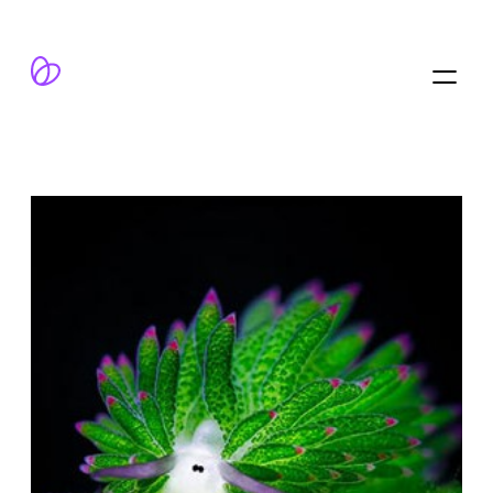
跳
至
内
容