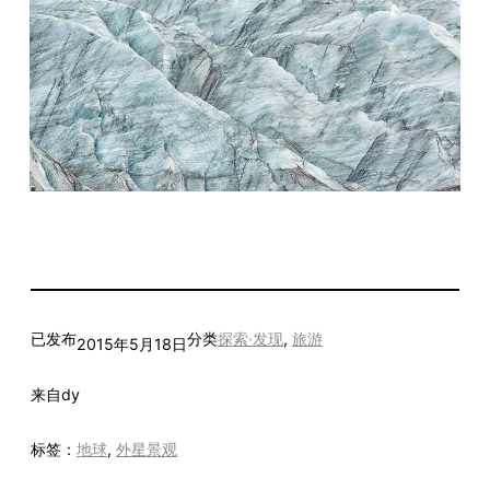
已发布
分类
探索·发现
, 
旅游
2015年5月18日
来自
dy
标签：
地球
, 
外星景观