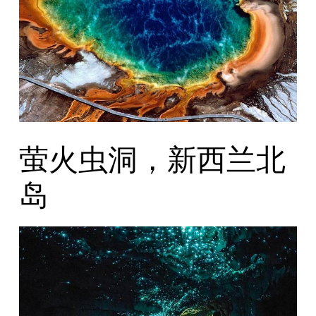
萤火虫洞，新西兰北
岛