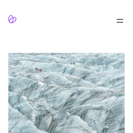
跳
至
内
容