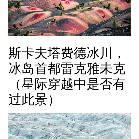
斯卡夫塔费德冰川，
冰岛首都雷克雅未克
（星际穿越中是否有
过此景）