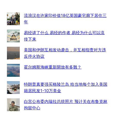
流浪汉在许家印价值18亿英国豪宅廊下居住三
年
易经讲了什么 易经的作者 易经为什么可以流
传下来
美国和伊朗互相发动袭击，并互相指责对方违
反停火协议
霍尔姆斯海峡重新開放有多難？
特朗普真要强买格陵兰岛 给当地每个加入美国
籍居民发1-10万美金
白宫公布委内瑞拉总统照片 预计关在布鲁克林
拘留中心