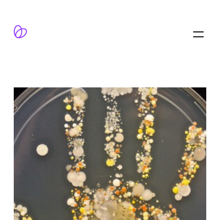
跳
至
内
容