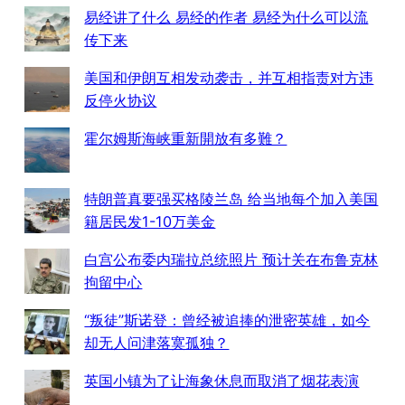
易经讲了什么 易经的作者 易经为什么可以流
传下来
美国和伊朗互相发动袭击，并互相指责对方违
反停火协议
霍尔姆斯海峡重新開放有多難？
特朗普真要强买格陵兰岛 给当地每个加入美国
籍居民发1-10万美金
白宫公布委内瑞拉总统照片 预计关在布鲁克林
拘留中心
“叛徒”斯诺登：曾经被追捧的泄密英雄，如今
却无人问津落寞孤独？
英国小镇为了让海象休息而取消了烟花表演