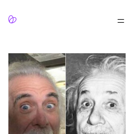
跳
至
内
容