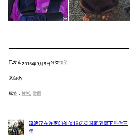
已发布
分类
搞笑
2015年9月6日
来自
dy
标签：
撞衫
, 
雷同
流浪汉在许家印价值18亿英国豪宅廊下居住三
年