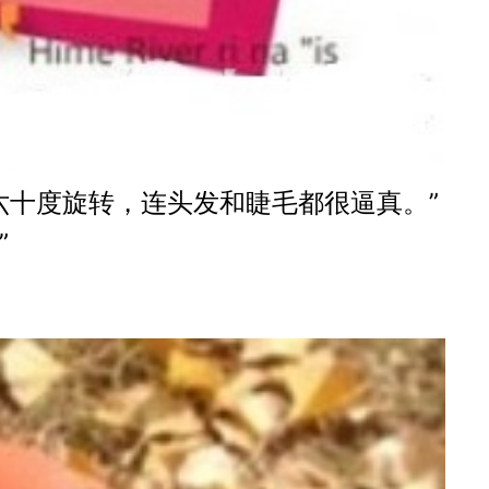
百六十度旋转，连头发和睫毛都很逼真。”
”