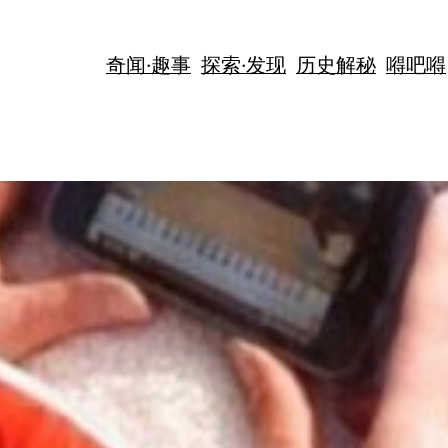
奇闻·趣事
探索·发现
历史解秘
嘚吧嘚