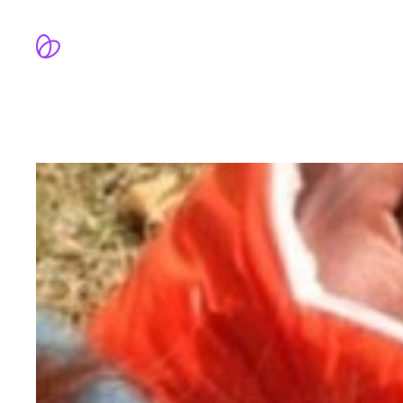
跳
至
内
容