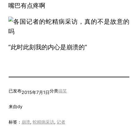
嘴巴有点疼啊
“此时此刻我的内心是崩溃的”
已发布
分类
搞笑
2015年7月1日
来自
dy
标签：
崩溃
, 
蛇精病采访
, 
记者