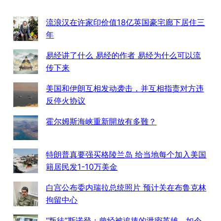
流浪汉在许家印价值18亿英国豪宅廊下居住三
年
易经讲了什么 易经的作者 易经为什么可以流
传下来
美国和伊朗互相发动袭击，并互相指责对方违
反停火协议
霍尔姆斯海峡重新開放有多難？
特朗普真要强买格陵兰岛 给当地每个加入美国
籍居民发1-10万美金
白宫公布委内瑞拉总统照片 预计关在布鲁克林
拘留中心
“叛徒”斯诺登：曾经被追捧的泄密英雄，如今