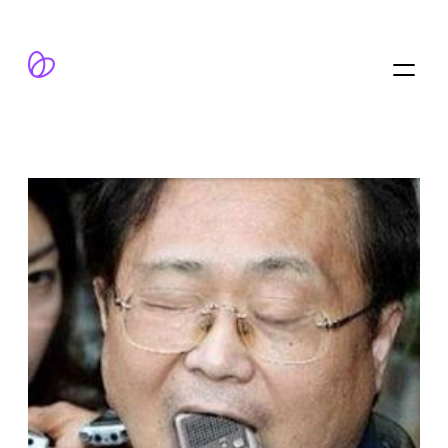
跳
至
内
容