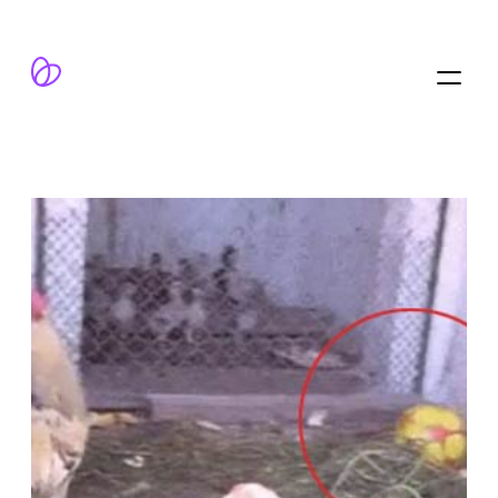
跳
至
内
容