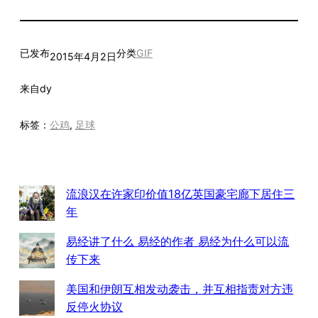
已发布
分类
GIF
2015年4月2日
来自
dy
标签：
公鸡
, 
足球
流浪汉在许家印价值18亿英国豪宅廊下居住三
年
易经讲了什么 易经的作者 易经为什么可以流
传下来
美国和伊朗互相发动袭击，并互相指责对方违
反停火协议