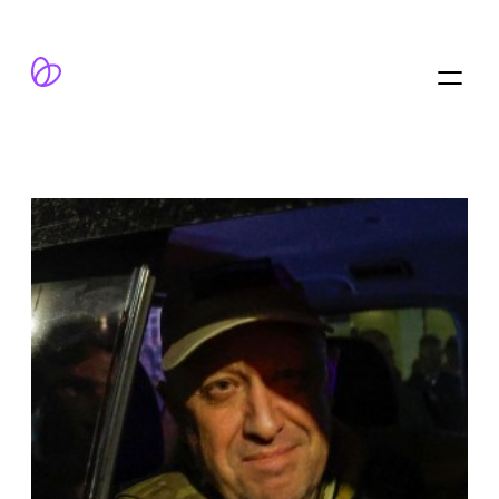
跳
至
内
容