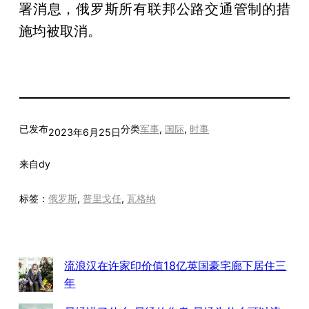
署消息，俄罗斯所有联邦公路交通管制的措
施均被取消。
已发布
分类
军事
, 
国际
, 
时事
2023年6月25日
来自
dy
标签：
俄罗斯
, 
普里戈任
, 
瓦格纳
流浪汉在许家印价值18亿英国豪宅廊下居住三
年