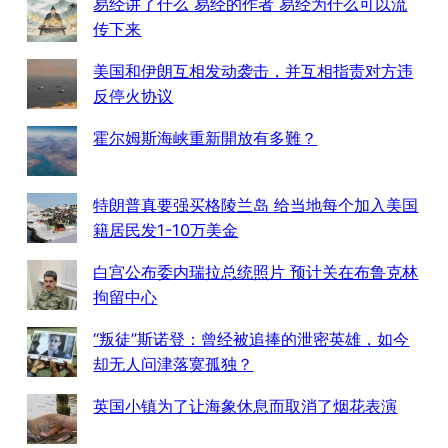
易经讲了什么 易经的作者 易经为什么可以流
传下来
美国和伊朗互相发动袭击，并互相指责对方违
反停火协议
霍尔姆斯海峡重新開放有多難？
特朗普真要强买格陵兰岛 给当地每个加入美国
籍居民发1-10万美金
白宫公布委内瑞拉总统照片 预计关在布鲁克林
拘留中心
“叛徒”斯诺登：曾经被追捧的泄密英雄，如今
却无人问津落寞孤独？
英国小镇为了让海象休息而取消了烟花表演