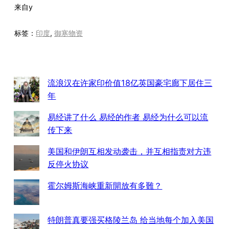
来自
y
标签：
印度
, 
御寒物资
流浪汉在许家印价值18亿英国豪宅廊下居住三
年
易经讲了什么 易经的作者 易经为什么可以流
传下来
美国和伊朗互相发动袭击，并互相指责对方违
反停火协议
霍尔姆斯海峡重新開放有多難？
特朗普真要强买格陵兰岛 给当地每个加入美国