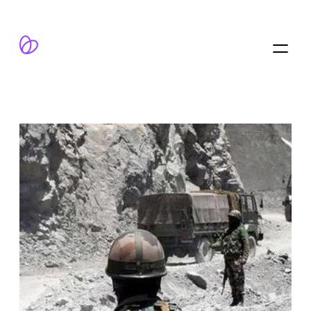
跳
至
内
容