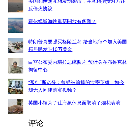
美国和伊朗互相发动袭击，并互相指责对方违
反停火协议
霍尔姆斯海峡重新開放有多難？
特朗普真要强买格陵兰岛 给当地每个加入美国
籍居民发1-10万美金
白宫公布委内瑞拉总统照片 预计关在布鲁克林
拘留中心
“叛徒”斯诺登：曾经被追捧的泄密英雄，如今
却无人问津落寞孤独？
英国小镇为了让海象休息而取消了烟花表演
评论