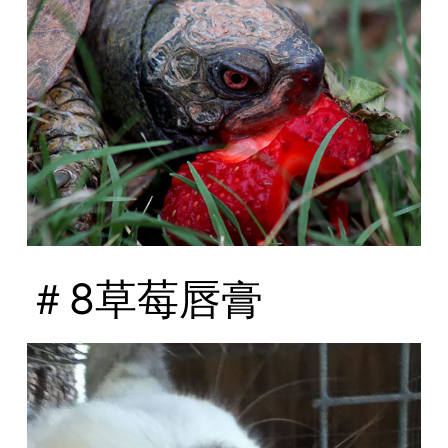
＃8草莓唇膏