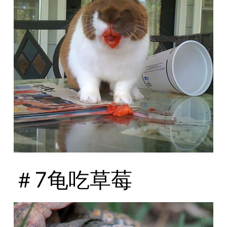
＃7龟吃草莓