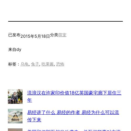
已发布
分类
萌宠
2015年5月18日
来自
dy
标签：
乌龟
, 
兔子
, 
吃果酱
, 
恐怖
流浪汉在许家印价值18亿英国豪宅廊下居住三
年
易经讲了什么 易经的作者 易经为什么可以流
传下来