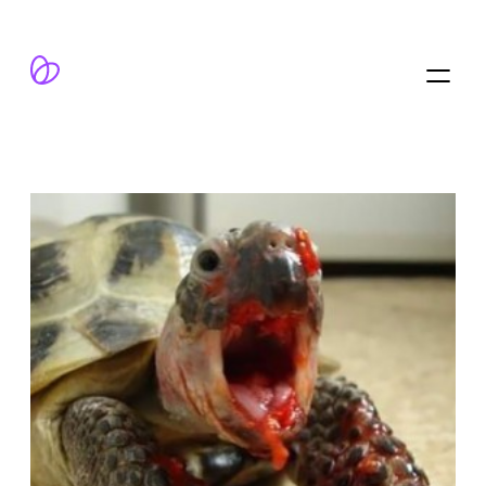
跳
至
内
容