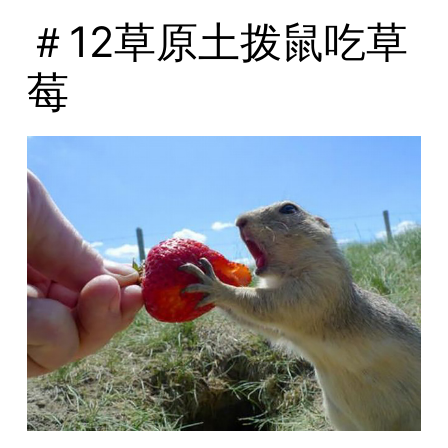
＃12草原土拨鼠吃草
莓