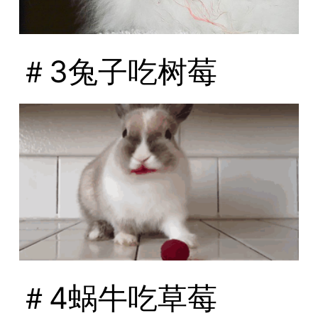
＃3兔子吃树莓
＃4蜗牛吃草莓