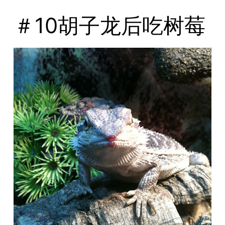
＃10胡子龙后吃树莓