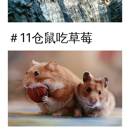
＃11仓鼠吃草莓