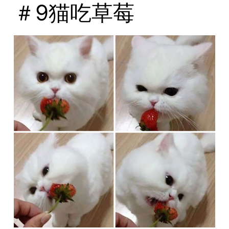
＃9猫吃草莓