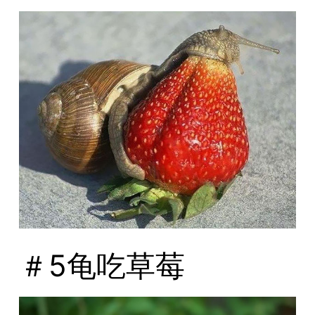
＃5龟吃草莓