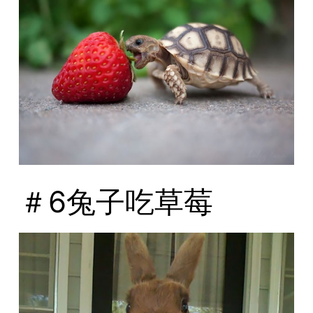
＃6兔子吃草莓