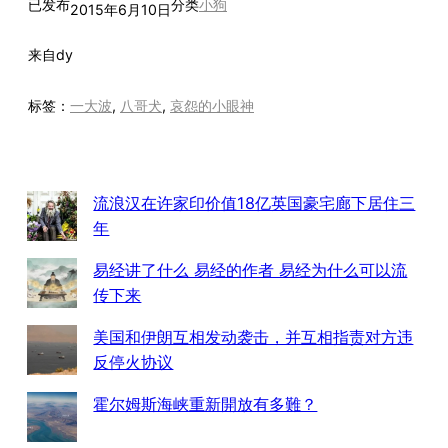
已发布
分类
小狗
2015年6月10日
来自
dy
标签：
一大波
, 
八哥犬
, 
哀怨的小眼神
流浪汉在许家印价值18亿英国豪宅廊下居住三
年
易经讲了什么 易经的作者 易经为什么可以流
传下来
美国和伊朗互相发动袭击，并互相指责对方违
反停火协议
霍尔姆斯海峡重新開放有多難？