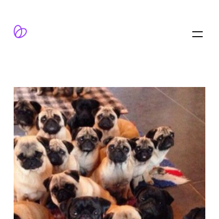
跳
至
内
容