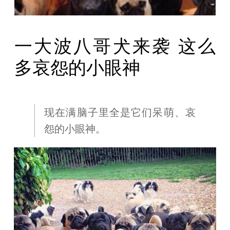
一大波八哥犬来袭 这么
多哀怨的小眼神
现在满脑子里全是它们呆萌、哀
怨的小眼神。