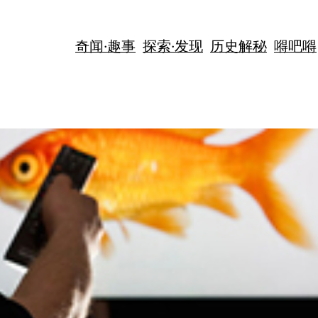
奇闻·趣事
探索·发现
历史解秘
嘚吧嘚