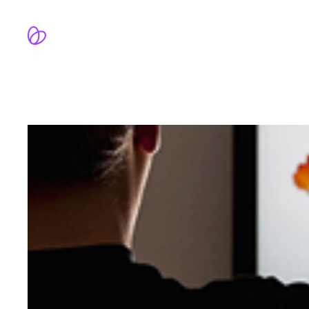
跳
至
内
容