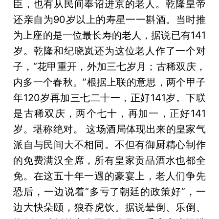
臣，也有从民间奉诏进京的老人。乾隆皇帝
还亲自为90岁以上的寿星一一斟酒。当时推
为上座的是一位最长寿的老人，据说已有141
岁。乾隆和纪晓岚还为这位老人作了一个对
子，“花甲重开，外加三七岁月；古稀双庆，
内多一个春秋。”根据上联的意思，两个甲子
年120岁再加三七二十一，正好141岁。下联
是古稀双庆，两个七十，再加一，正好141
岁。堪称绝对。 这场酒局体现出来的皇家气
派自与民间大不相同。不但有御厨精心制作
的免费满汉全席，所有皇家贡品酒水也都全
免。在这五十年一遇的豪宴上，老人们争先
恐后，一边说着“多亏了朝廷的政策好”，一
边大快朵颐，狼吞虎饮。据说晕倒、乐倒、