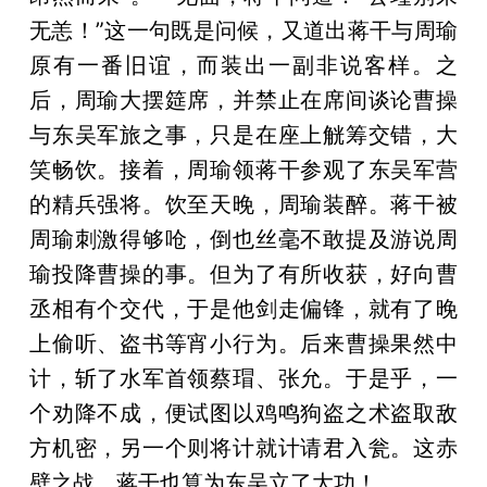
无恙！”这一句既是问候，又道出蒋干与周瑜
原有一番旧谊，而装出一副非说客样。之
后，周瑜大摆筵席，并禁止在席间谈论曹操
与东吴军旅之事，只是在座上觥筹交错，大
笑畅饮。接着，周瑜领蒋干参观了东吴军营
的精兵强将。饮至天晚，周瑜装醉。蒋干被
周瑜刺激得够呛，倒也丝毫不敢提及游说周
瑜投降曹操的事。但为了有所收获，好向曹
丞相有个交代，于是他剑走偏锋，就有了晚
上偷听、盗书等宵小行为。后来曹操果然中
计，斩了水军首领蔡瑁、张允。于是乎，一
个劝降不成，便试图以鸡鸣狗盗之术盗取敌
方机密，另一个则将计就计请君入瓮。这赤
壁之战，蒋干也算为东吴立了大功！