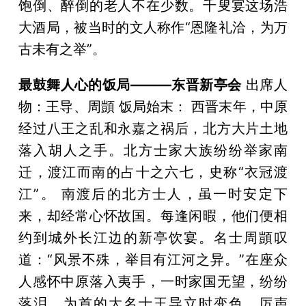
饱倒、醉倒的老人不在少数。千叟宴这场浩
大酒局，被当时的文人称作“恩隆礼洽，为万
古未有之举”。
最鼓舞人心的饭局———东晋新亭会
出席人
物：王导、周顗 饭局始末： 西晋末年，中原
经过八王之乱和永嘉之祸后，北方大片土地
落入胡人之手。北方士家大族纷纷举家南
迁，渡江而南的占十之六七，史称“衣冠渡
江”。 南渡后的北方士人，虽一时安定下
来，却经常心怀故国。每逢闲暇，他们便相
约到城外长江边的新亭饮宴。名士周顗叹
道：“风景不殊，举目有江河之异。”在座众
人感怀中原落入夷手，一时家国无望，纷纷
落泪。为首的大名士王导立时变色，厉声