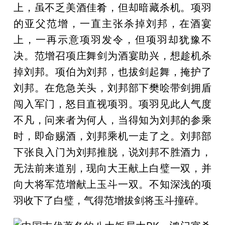
上，虽不乏美酒佳肴，但却暗藏杀机。项羽
的亚父范增，一直主张杀掉刘邦，在酒宴
上，一再示意项羽发令，但项羽却犹豫不
决。范增召项庄舞剑为酒宴助兴，想趁机杀
掉刘邦。项伯为刘邦，也拔剑起舞，掩护了
刘邦。在危急关头，刘邦部下樊哙带剑拥盾
闯入军门，怒目直视项羽。项羽见此人气度
不凡，问来者为何人，当得知为刘邦的参乘
时，即命赐酒，刘邦乘机一走了之。刘邦部
下张良入门为刘邦推脱，说刘邦不胜酒力，
无法前来道别，现向大王献上白璧一双，并
向大将军范增献上玉斗一双。不知深浅的项
羽收下了白璧，气得范增拔剑将玉斗撞碎。