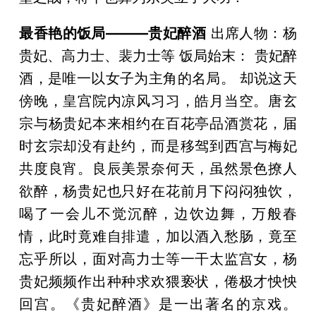
最香艳的饭局———贵妃醉酒
出席人物：杨
贵妃、高力士、裴力士等 饭局始末： 贵妃醉
酒，是唯一以女子为主角的名局。 却说这天
傍晚，皇宫院内凉风习习，皓月当空。唐玄
宗与杨贵妃本来相约在百花亭品酒赏花，届
时玄宗却没有赴约，而是移驾到西宫与梅妃
共度良宵。良辰美景奈何天，虽然景色撩人
欲醉，杨贵妃也只好在花前月下闷闷独饮，
喝了一会儿不觉沉醉，边饮边舞，万般春
情，此时竟难自排遣，加以酒入愁肠，竟至
忘乎所以，面对高力士等一干太监宫女，杨
贵妃频频作出种种求欢猥亵状，倦极才怏怏
回宫。《贵妃醉酒》是一出著名的京戏。