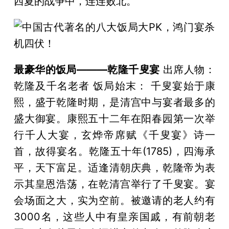
西夏的战争中，连连败北。
最豪华的饭局———乾隆千叟宴
出席人物：
乾隆及千名老者 饭局始末： 千叟宴始于康
熙，盛于乾隆时期，是清宫中与宴者最多的
盛大御宴。康熙五十二年在阳春园第一次举
行千人大宴，玄烨帝席赋《千叟宴》诗一
首，故得宴名。乾隆五十年(1785)，四海承
平，天下富足。适逢清朝庆典，乾隆帝为表
示其皇恩浩荡，在乾清宫举行了千叟宴。宴
会场面之大，实为空前。被邀请的老人约有
3000名，这些人中有皇亲国戚，有前朝老