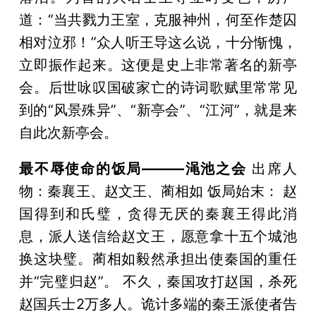
道：“当共戮力王室，克服神州，何至作楚囚
相对泣邪！”众人听王导这么说，十分惭愧，
立即振作起来。这便是史上非常著名的新亭
会。后世咏叹国破家亡的诗词歌赋里常常见
到的“风景殊异”、“新亭会”、“江河”，就是来
自此次新亭会。
最不辱使命的饭局———渑池之会
出席人
物：秦襄王、赵文王、蔺相如 饭局始末： 赵
国得到和氏璧，贪得无厌的秦襄王得此消
息，派人送信给赵文王，愿意拿十五个城池
换这块璧。蔺相如毅然承担出使秦国的重任
并“完璧归赵”。 不久，秦国攻打赵国，杀死
赵国兵士2万多人。诡计多端的秦王派使者告