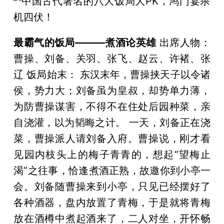
最霸气的饭局———煮酒论英雄
出席人物：
曹操、刘备、关羽、张飞、赵云、许褚、张
辽 饭局始末： 东汉末年，曹操挟天子以令诸
侯，势力大；刘备虽为皇叔，却势单力薄，
为防曹操谋害，不得不在住处后园种菜，亲
自浇灌，以为韬晦之计。 一天，刘备正在浇
菜，曹操派人请刘备入府。曹操说，刚才看
见园内枝头上的梅子青青的，想起“望梅止
渴”之往事，恰逢煮酒正熟，故邀你到小亭一
会。刘备随曹操来到小亭，只见已经摆好了
各种酒器，盘内放置了青梅，于是就将青梅
放在酒樽中煮起酒来了，二人对坐，开怀畅