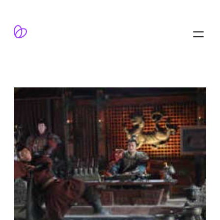
跳
至
内
容