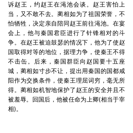
诉赵王，约赵王在渑池会谈。赵王害怕上
当，又不敢不去。蔺相如为了祖国荣誉，不
怕牺牲，决定亲自陪同赵王前往渑池。在宴
会上，他与秦国君臣进行了针锋相对的斗
争。在赵王被迫鼓瑟的情况下，他为了使赵
国取得对等的地位，据理力争，使秦王不得
不击缶。后来，秦国群臣向赵国要十五座
城，蔺相如寸步不让，提出用秦国的国都咸
阳作为交换条件，使秦王理屈词穷，毫无所
得。蔺相如机智地保护了赵王的安全并且不
被羞辱。回国后，他被任命为上卿(相当于宰
相)。