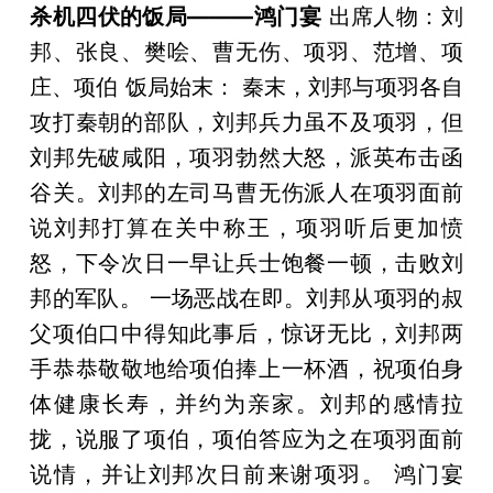
杀机四伏的饭局———鸿门宴
出席人物：刘
邦、张良、樊哙、曹无伤、项羽、范增、项
庄、项伯 饭局始末： 秦末，刘邦与项羽各自
攻打秦朝的部队，刘邦兵力虽不及项羽，但
刘邦先破咸阳，项羽勃然大怒，派英布击函
谷关。刘邦的左司马曹无伤派人在项羽面前
说刘邦打算在关中称王，项羽听后更加愤
怒，下令次日一早让兵士饱餐一顿，击败刘
邦的军队。 一场恶战在即。刘邦从项羽的叔
父项伯口中得知此事后，惊讶无比，刘邦两
手恭恭敬敬地给项伯捧上一杯酒，祝项伯身
体健康长寿，并约为亲家。刘邦的感情拉
拢，说服了项伯，项伯答应为之在项羽面前
说情，并让刘邦次日前来谢项羽。 鸿门宴