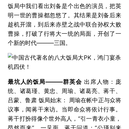
饭局中我们看出刘备是个出色的演员，把英
明一世的曹操都忽悠了。其结果是刘备后来
趁机开溜，到后来赤壁之战中联合孙权大败
曹操，打破了行将大一统的局面，开创了一
个新的时代———三国。
最坑人的饭局———群英会
出席人物：庞
统、诸葛瑾、黄忠、周瑜、诸葛亮、蒋干、
吕蒙、鲁肃 饭局始末： 周瑜在帐中正与众将
议事，闻蒋干来访。当即命众将依计行事。
蒋干打扮得像个世外高人，“引一青衣小童，
昂然而来”。一见面，蒋干问道：“公瑾别来