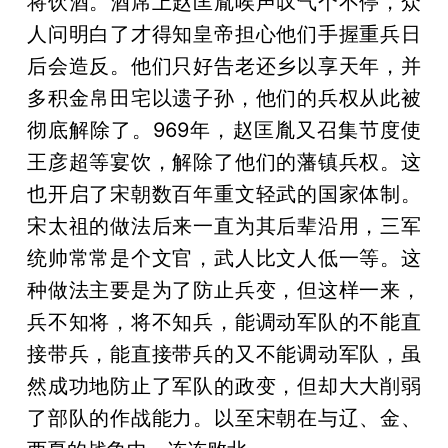
将饮酒。酒席上赵匡胤唉声叹气个不停，众
人问明白了才得知皇帝担心他们手握重兵日
后会造反。他们只好告老还乡以享天年，并
多积金帛田宅以遗子孙，他们的兵权从此被
彻底解除了。969年，赵匡胤又召集节度使
王彦超等宴饮，解除了他们的藩镇兵权。这
也开启了宋朝数百年重文轻武的国家体制。
宋太祖的做法后来一直为其后辈沿用，三军
统帅常常是个文官，武人比文人低一等。这
种做法主要是为了防止兵变，但这样一来，
兵不知将，将不知兵，能调动军队的不能直
接带兵，能直接带兵的又不能调动军队，虽
然成功地防止了军队的政变，但却大大削弱
了部队的作战能力。以至宋朝在与辽、金、