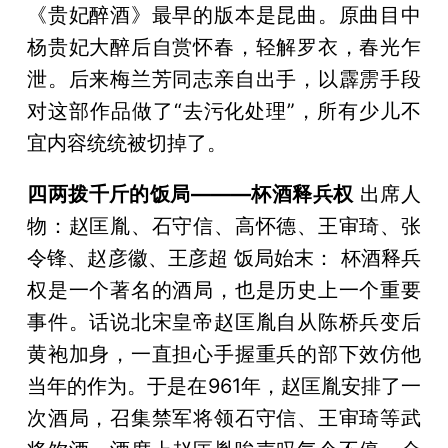
《贵妃醉酒》最早的版本是昆曲。原曲目中
杨贵妃大醉后自赏怀春，轻解罗衣，春光乍
泄。后来梅兰芳同志亲自出手，以霹雳手段
对这部作品做了“去污化处理”，所有少儿不
宜内容统统被切掉了。
四两拨千斤的饭局———杯酒释兵权
出席人
物：赵匡胤、石守信、高怀德、王审琦、张
令锋、赵彦徽、王彦超 饭局始末： 杯酒释兵
权是一个著名的酒局，也是历史上一个重要
事件。话说北宋皇帝赵匡胤自从陈桥兵变后
黄袍加身，一直担心手握重兵的部下效仿他
当年的作为。于是在961年，赵匡胤安排了一
次酒局，召集禁军将领石守信、王审琦等武