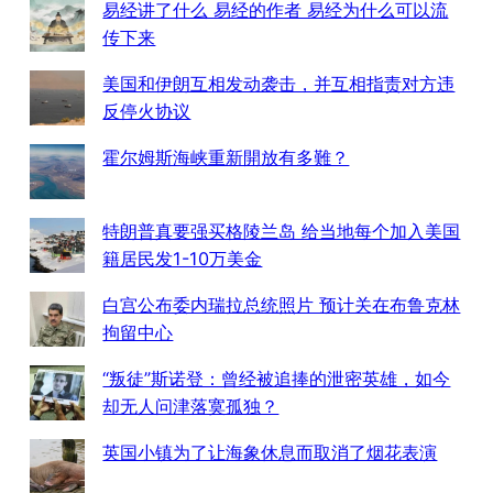
易经讲了什么 易经的作者 易经为什么可以流
传下来
美国和伊朗互相发动袭击，并互相指责对方违
反停火协议
霍尔姆斯海峡重新開放有多難？
特朗普真要强买格陵兰岛 给当地每个加入美国
籍居民发1-10万美金
白宫公布委内瑞拉总统照片 预计关在布鲁克林
拘留中心
“叛徒”斯诺登：曾经被追捧的泄密英雄，如今
却无人问津落寞孤独？
英国小镇为了让海象休息而取消了烟花表演