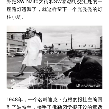
外把SW Naito大街和SW泰勒街交汇处的一
座路灯遗漏了，就这样留下一个光秃秃的灯
柱小坑。
1948年，一个名叫迪克・范根的报社主编回
到了波特兰，接手了俄勒冈学报开设的童话