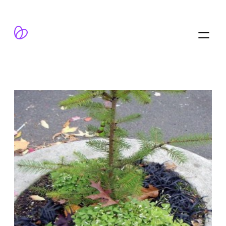
跳
至
内
容