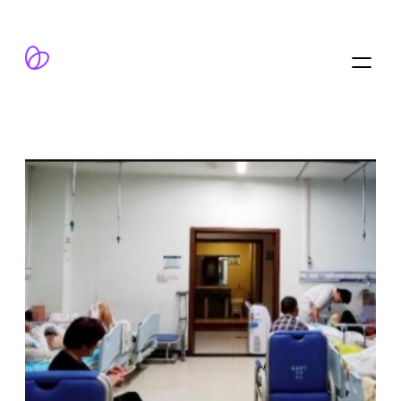
跳
至
内
容