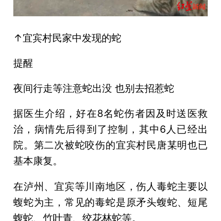
↑宜宾村民家中发现的蛇
提醒
夜间行走等注意蛇出没 也别去招惹蛇
据医生介绍，好在8名蛇伤者因及时送医救
治，病情先后得到了控制，其中6人已经出
院。第二次被蛇咬伤的宜宾村民唐某明也已
基本康复。
在泸州、宜宾等川南地区，伤人毒蛇主要以
蝮蛇为主，常见的毒蛇是原矛头蝮蛇、短尾
蝮蛇、竹叶青、绞花林蛇等。