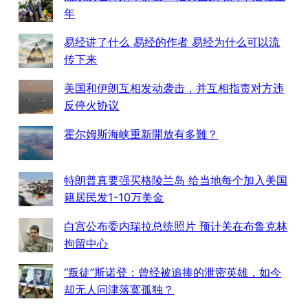
年
易经讲了什么 易经的作者 易经为什么可以流
传下来
美国和伊朗互相发动袭击，并互相指责对方违
反停火协议
霍尔姆斯海峡重新開放有多難？
特朗普真要强买格陵兰岛 给当地每个加入美国
籍居民发1-10万美金
白宫公布委内瑞拉总统照片 预计关在布鲁克林
拘留中心
“叛徒”斯诺登：曾经被追捧的泄密英雄，如今
却无人问津落寞孤独？