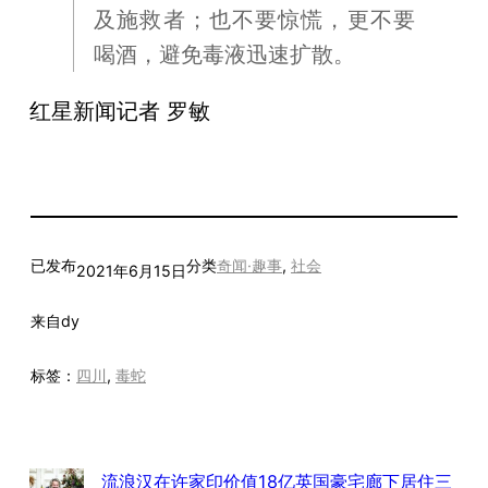
及施救者；也不要惊慌，更不要
喝酒，避免毒液迅速扩散。
红星新闻记者 罗敏
已发布
分类
奇闻·趣事
, 
社会
2021年6月15日
来自
dy
标签：
四川
, 
毒蛇
流浪汉在许家印价值18亿英国豪宅廊下居住三