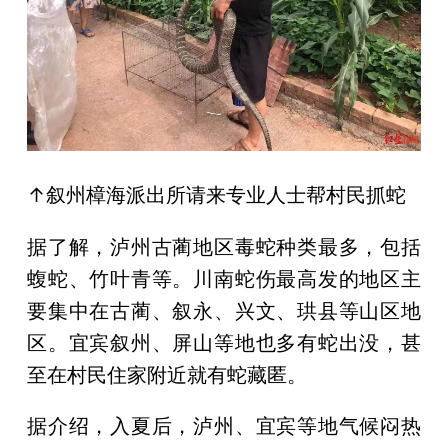
↑叙州樟海派出所请来专业人士帮村民抓蛇
据了解，泸州古蔺地区毒蛇种类最多，包括
蝮蛇、竹叶青等。川南蛇伤最高发的地区主
要集中在古蔺、叙永、兴文、珙县等山区地
区。宜宾叙州、屏山等地也多有蛇出没，甚
至在村民住家附近就有蛇藏匿。
据介绍，入夏后，泸州、宜宾等地气候闷热