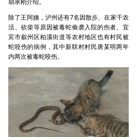
胡承刚介绍。
除了王阿姨，泸州还有7名因散步、在家干农
活、砍柴等原因被毒蛇偷袭入院的伤者。宜
宾市叙州区柏溪街道等农村地区也有村民被
蛇咬伤的病例，其中新联村村民唐某明两年
内两次被毒蛇咬伤。