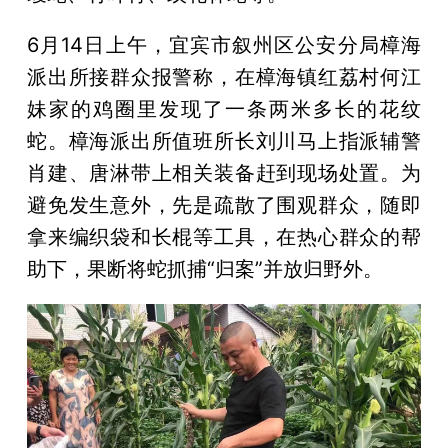
6月14日上午，宜宾市叙州区公安分局樟海
派出所接群众报警称，在樟海镇红荔村何江
妹家的鸡圈里发现了一条两米多长的花纹
蛇。樟海派出所值班所长刘川马上指派辅警
肖建、唐淋带上相关装备赶到现场处置。为
避免发生意外，先是疏散了围观群众，随即
拿来编织袋和长棍等工具，在热心群众的帮
助下，果断将蛇抓捕“归案”并放归野外。