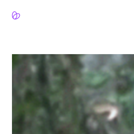
跳
至
内
容