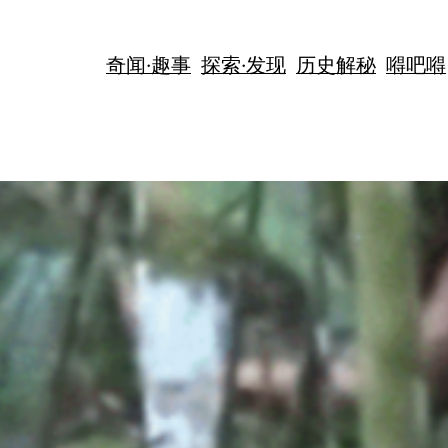
奇闻·趣事
探索·发现
历史解秘
嘚吧嘚