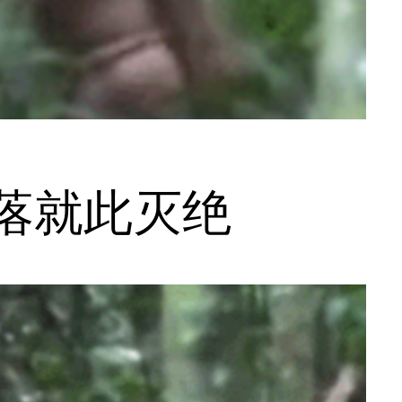
落就此灭绝