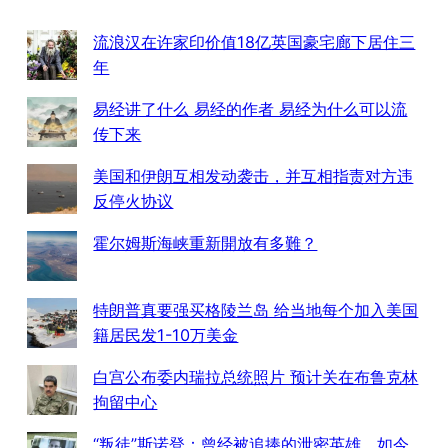
流浪汉在许家印价值18亿英国豪宅廊下居住三
年
易经讲了什么 易经的作者 易经为什么可以流
传下来
美国和伊朗互相发动袭击，并互相指责对方违
反停火协议
霍尔姆斯海峡重新開放有多難？
特朗普真要强买格陵兰岛 给当地每个加入美国
籍居民发1-10万美金
白宫公布委内瑞拉总统照片 预计关在布鲁克林
拘留中心
“叛徒”斯诺登：曾经被追捧的泄密英雄，如今