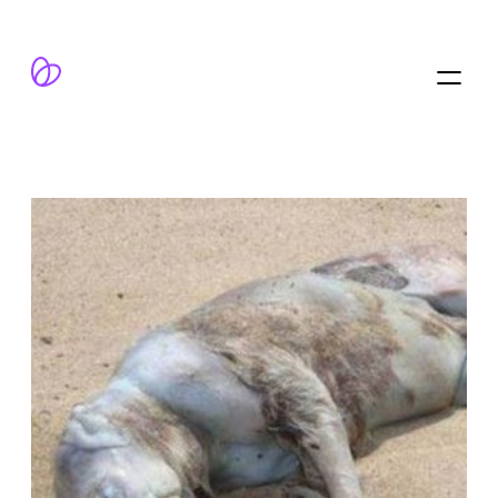
跳
至
内
容