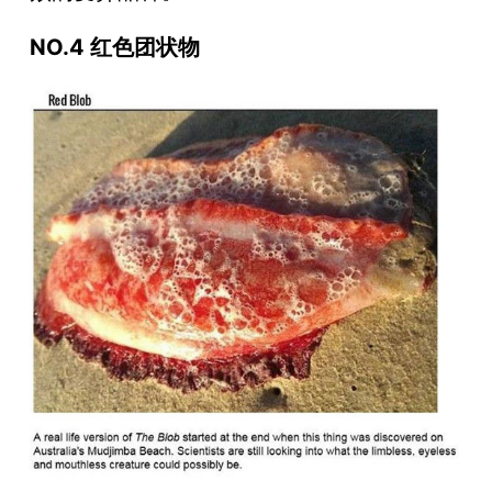
NO.4 红色团状物