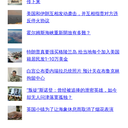
传下来
美国和伊朗互相发动袭击，并互相指责对方违
反停火协议
霍尔姆斯海峡重新開放有多難？
特朗普真要强买格陵兰岛 给当地每个加入美国
籍居民发1-10万美金
白宫公布委内瑞拉总统照片 预计关在布鲁克林
拘留中心
“叛徒”斯诺登：曾经被追捧的泄密英雄，如今
却无人问津落寞孤独？
英国小镇为了让海象休息而取消了烟花表演