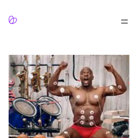
跳
至
内
容