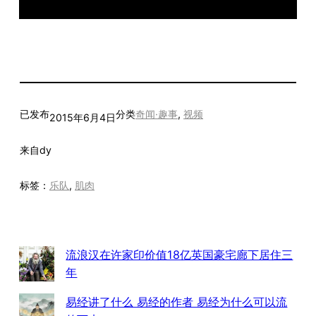
已发布
分类
奇闻·趣事
, 
视频
2015年6月4日
来自
dy
标签：
乐队
, 
肌肉
流浪汉在许家印价值18亿英国豪宅廊下居住三
年
易经讲了什么 易经的作者 易经为什么可以流