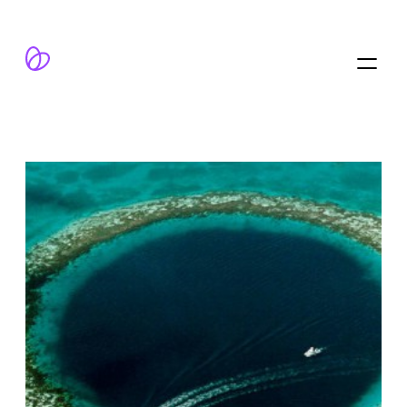
跳
至
内
容