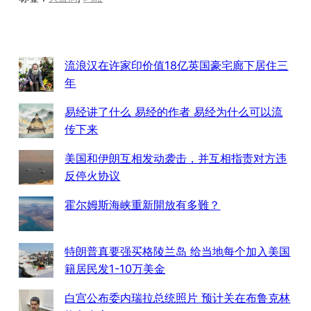
流浪汉在许家印价值18亿英国豪宅廊下居住三
年
易经讲了什么 易经的作者 易经为什么可以流
传下来
美国和伊朗互相发动袭击，并互相指责对方违
反停火协议
霍尔姆斯海峡重新開放有多難？
特朗普真要强买格陵兰岛 给当地每个加入美国
籍居民发1-10万美金
白宫公布委内瑞拉总统照片 预计关在布鲁克林