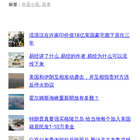
标签：
外卖小哥
, 
高考
流浪汉在许家印价值18亿英国豪宅廊下居住三
年
易经讲了什么 易经的作者 易经为什么可以流
传下来
美国和伊朗互相发动袭击，并互相指责对方违
反停火协议
霍尔姆斯海峡重新開放有多難？
特朗普真要强买格陵兰岛 给当地每个加入美国
籍居民发1-10万美金
白宫公布委内瑞拉总统照片 预计关在布鲁克林