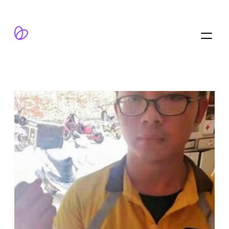
跳
至
内
容