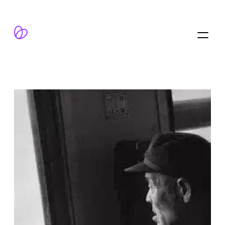
跳
至
内
容