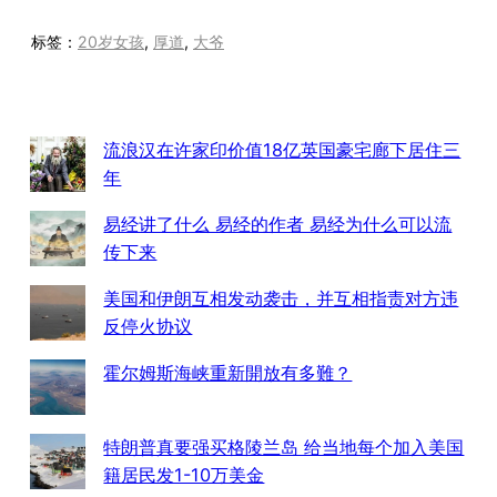
标签：
20岁女孩
, 
厚道
, 
大爷
流浪汉在许家印价值18亿英国豪宅廊下居住三
年
易经讲了什么 易经的作者 易经为什么可以流
传下来
美国和伊朗互相发动袭击，并互相指责对方违
反停火协议
霍尔姆斯海峡重新開放有多難？
特朗普真要强买格陵兰岛 给当地每个加入美国
籍居民发1-10万美金