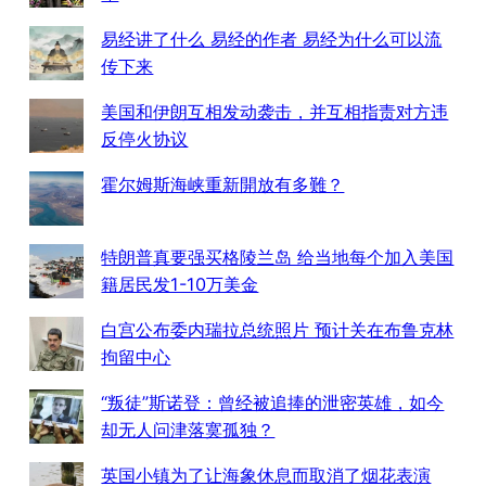
易经讲了什么 易经的作者 易经为什么可以流
传下来
美国和伊朗互相发动袭击，并互相指责对方违
反停火协议
霍尔姆斯海峡重新開放有多難？
特朗普真要强买格陵兰岛 给当地每个加入美国
籍居民发1-10万美金
白宫公布委内瑞拉总统照片 预计关在布鲁克林
拘留中心
“叛徒”斯诺登：曾经被追捧的泄密英雄，如今
却无人问津落寞孤独？
英国小镇为了让海象休息而取消了烟花表演