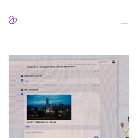
跳
至
内
容