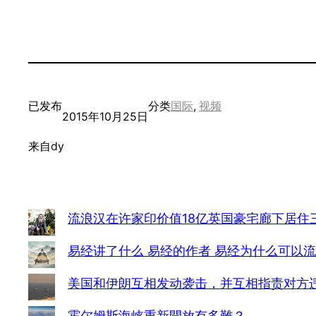
已发布
分类
国际
, 
视频
2015年10月25日
来自
dy
流浪汉在许家印价值18亿英国豪宅廊下居住
易经讲了什么 易经的作者 易经为什么可以
美国和伊朗互相发动袭击，并互相指责对方
霍尔姆斯海峡重新開放有多難？