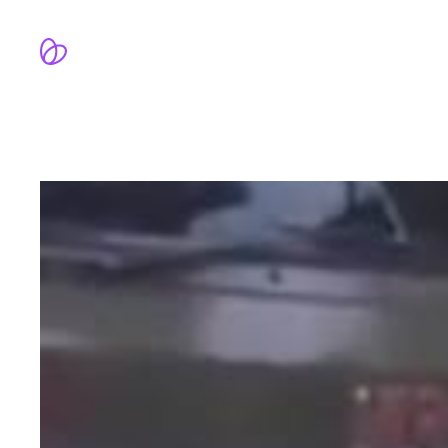
跳
至
内
容