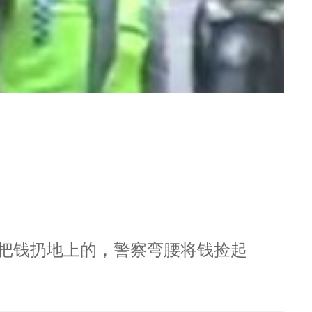
把钱扔地上的，警察弯腰将钱捡起