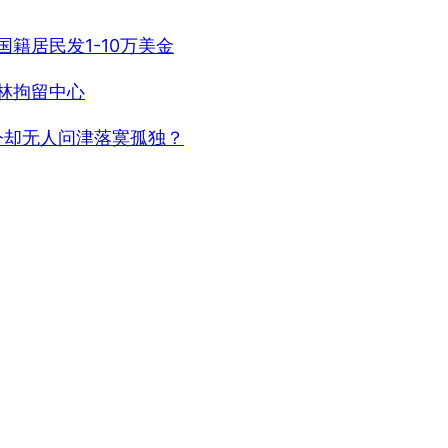
籍居民发1-10万美金
林拘留中心
今却无人问津落寞孤独？