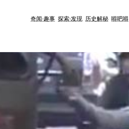
奇闻·趣事
探索·发现
历史解秘
嘚吧嘚