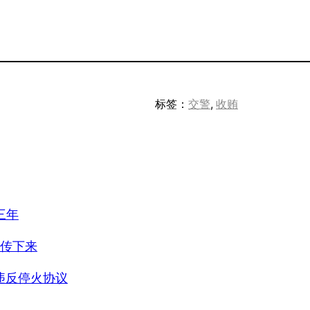
标签：
交警
, 
收贿
三年
流传下来
违反停火协议