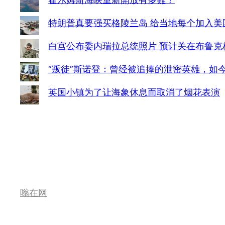
特朗普真要强买格陵兰岛 给当地每个加入美国
白宫公布委内瑞拉总统照片 预计关在布鲁克
“叛徒”斯诺登：曾经被追捧的泄密英雄，如
英国小镇为了让海象休息而取消了烟花表演
嗡在网