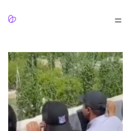
跳
至
内
容