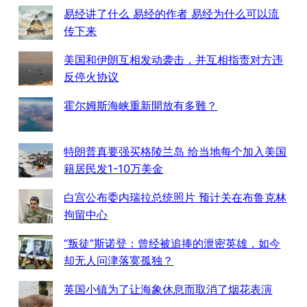
易经讲了什么 易经的作者 易经为什么可以流
传下来
美国和伊朗互相发动袭击，并互相指责对方违
反停火协议
霍尔姆斯海峡重新開放有多難？
特朗普真要强买格陵兰岛 给当地每个加入美国
籍居民发1-10万美金
白宫公布委内瑞拉总统照片 预计关在布鲁克林
拘留中心
“叛徒”斯诺登：曾经被追捧的泄密英雄，如今
却无人问津落寞孤独？
英国小镇为了让海象休息而取消了烟花表演