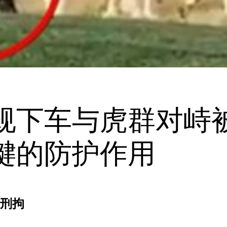
规下车与虎群对峙被
键的防护作用
被刑拘