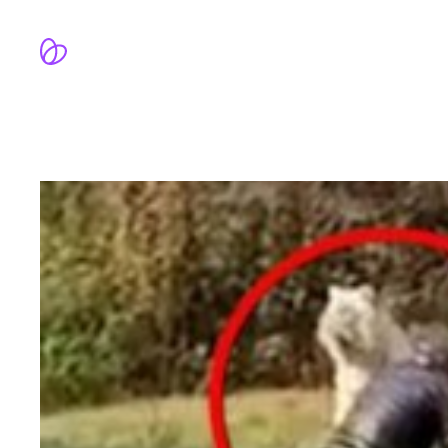
跳
至
内
容