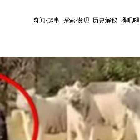
奇闻·趣事
探索·发现
历史解秘
嘚吧嘚