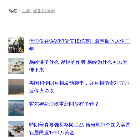
标签：
土豪
, 
恶俗闹洞房
流浪汉在许家印价值18亿英国豪宅廊下居住三
年
易经讲了什么 易经的作者 易经为什么可以流
传下来
美国和伊朗互相发动袭击，并互相指责对方违
反停火协议
霍尔姆斯海峡重新開放有多難？
特朗普真要强买格陵兰岛 给当地每个加入美国
籍居民发1-10万美金