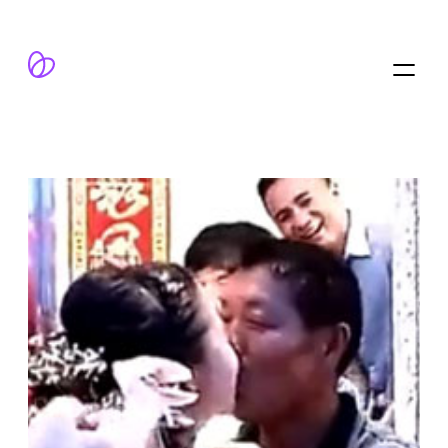
跳
至
内
容