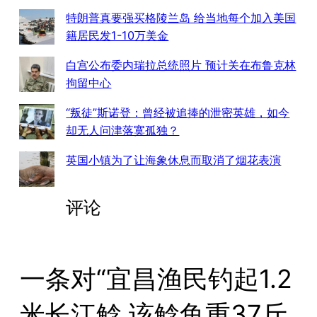
特朗普真要强买格陵兰岛 给当地每个加入美国
籍居民发1-10万美金
白宫公布委内瑞拉总统照片 预计关在布鲁克林
拘留中心
“叛徒”斯诺登：曾经被追捧的泄密英雄，如今
却无人问津落寞孤独？
英国小镇为了让海象休息而取消了烟花表演
评论
一条对“宜昌渔民钓起1.2
米长江鲶 该鲶鱼重37斤