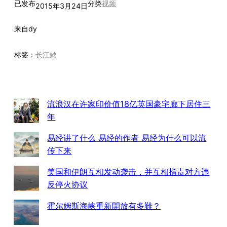
已发布
分类
视频
2015年3月24日
来自
dy
标签：
长江鲶
流浪汉在许家印价值18亿英国豪宅廊下居住三
年
易经讲了什么 易经的作者 易经为什么可以流
传下来
美国和伊朗互相发动袭击，并互相指责对方违
反停火协议
霍尔姆斯海峡重新開放有多難？