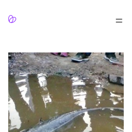
跳
至
内
容