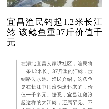
宜昌渔民钓起1.2米长江
鲶 该鲶鱼重37斤价值千
元
在湖北宜昌艾家嘴社区，渔民将
一条1.2米长、37斤重的江鲶，放
到路边水池。渔民介绍，这条鱼
是在长江中用滚钩滚起来的，价
值一千多元。据悉，宜昌江段滚
起这样的大江鲶，还属罕见。不