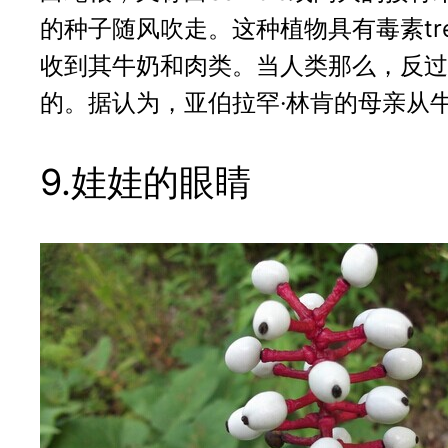
的种子随风吹走。这种植物具有毒素tr
收到其牛奶和肉类。当人类那么，反过
的。据认为，亚伯拉罕·林肯的母亲从
9.娃娃的眼睛