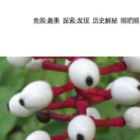
奇闻·趣事
探索·发现
历史解秘
嘚吧嘚