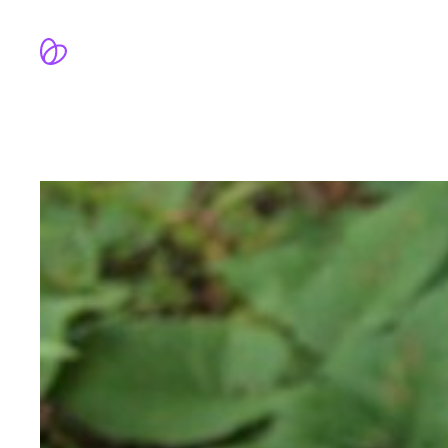
跳
至
内
容