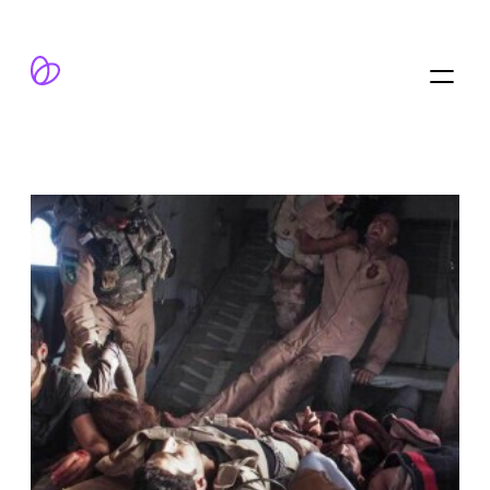
跳
至
内
容