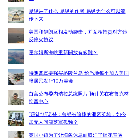
易经讲了什么 易经的作者 易经为什么可以流
传下来
美国和伊朗互相发动袭击，并互相指责对方违
反停火协议
霍尔姆斯海峡重新開放有多難？
特朗普真要强买格陵兰岛 给当地每个加入美国
籍居民发1-10万美金
白宫公布委内瑞拉总统照片 预计关在布鲁克林
拘留中心
“叛徒”斯诺登：曾经被追捧的泄密英雄，如今
却无人问津落寞孤独？
英国小镇为了让海象休息而取消了烟花表演